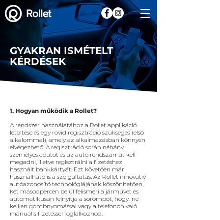
GYAKRAN ISMÉTELT
KÉRDÉSEK
1. Hogyan működik a Rollet?
A rendszer használatához a Rollet applikáció
letöltése és egy rövid regisztráció szükséges (első
alkalommal), amely az alkalmazásban könnyen
elvégezhető. A regisztráció során néhány
személyes adatot és az autó rendszámát kell
megadni, illetve regisztrálni a fizetéshez
használt bankkártyát. Ezt követően már
használható is a szolgáltatás. Az Rollet innovatív
autóazonosító technológiájának köszönhetően,
két másodpercen belül felismeri a járművet és
automatikusan felnyitja a sorompót, hogy ne
kelljen gombnyomással vagy a telefonon való
manuális fizetéssel foglalkoznod.