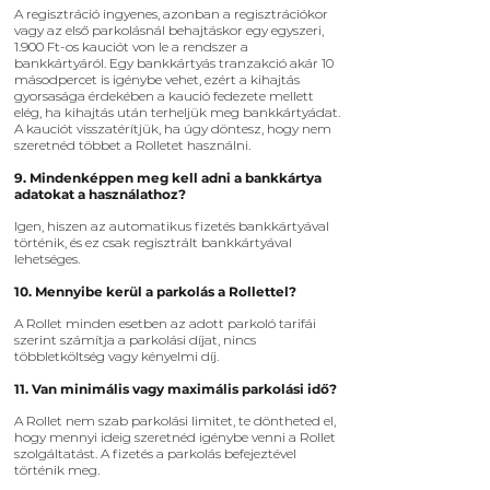
A regisztráció ingyenes, azonban a regisztrációkor
vagy az első parkolásnál behajtáskor egy egyszeri,
1.900 Ft-os kauciót von le a rendszer a
bankkártyáról. Egy bankkártyás tranzakció akár 10
másodpercet is igénybe vehet, ezért a kihajtás
gyorsasága érdekében a kaució fedezete mellett
elég, ha kihajtás után terheljük meg bankkártyádat.
A kauciót visszatérítjük, ha úgy döntesz, hogy nem
szeretnéd többet a Rolletet használni.
9. Mindenképpen meg kell adni a bankkártya
adatokat a használathoz?
Igen, hiszen az automatikus fizetés bankkártyával
történik, és ez csak regisztrált bankkártyával
lehetséges.
10. Mennyibe kerül a parkolás a Rollettel?
A Rollet minden esetben az adott parkoló tarifái
szerint számítja a parkolási díjat, nincs
többletköltség vagy kényelmi díj.
11. Van minimális vagy maximális parkolási idő?
A Rollet nem szab parkolási limitet, te döntheted el,
hogy mennyi ideig szeretnéd igénybe venni a Rollet
szolgáltatást. A fizetés a parkolás befejeztével
történik meg.