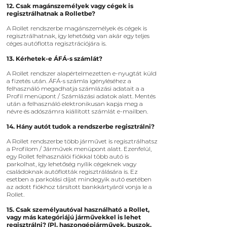
12. Csak magánszemélyek vagy cégek is
regisztrálhatnak a Rolletbe?
A Rollet rendszerbe magánszemélyek és cégek is
regisztrálhatnak, így lehetőség van akár egy teljes
céges autóflotta regisztrációjára is.
13. Kérhetek-e ÁFÁ-s számlát?
A Rollet rendszer alapértelmezetten e-nyugtát küld
a fizetés után. ÁFÁ-s számla igényléséhez a
felhasználó megadhatja számlázási adatait a a
Profil menüpont / Számlázási adatok alatt. Mentés
után a felhasználó elektronikusan kapja meg a
névre és adószámra kiállított számlát e-mailben.
14. Hány autót tudok a rendszerbe regisztrálni?
A Rollet rendszerbe több járművet is regisztrálhatsz
a Profilom / Járművek menüpont alatt. Ezenfelül,
egy Rollet felhasználói fiókkal több autó is
parkolhat, így lehetőség nyílik cégeknek vagy
családoknak autóflották regisztrálására is. Ez
esetben a parkolási díjat mindegyik autó esetében
az adott fiókhoz társított bankkártyáról vonja le a
Rollet.
15. Csak személyautóval használható a Rollet,
vagy más kategóriájú járművekkel is lehet
regisztrálni? (Pl. haszongépjárművek, buszok,