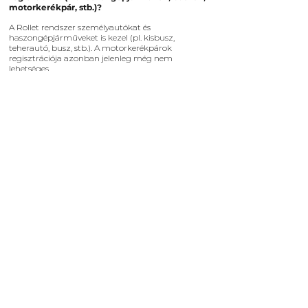
motorkerékpár, stb.)?
A Rollet rendszer személyautókat és
haszongépjárműveket is kezel (pl. kisbusz,
teherautó, busz, stb.). A motorkerékpárok
regisztrációja azonban jelenleg még nem
lehetséges.
16. Hol kérhetek segítséget, ha problémám van
a Rollet használatával?
Kollégáink készséggel állnak rendelkezésedre a nap
bármely időszakában. Probléma esetén írhatsz a
support@rollet.hu
e-mail címre vagy az appban
lévő chaten keresztül is. Sosincs rossz kérdés,
forduljon hozzánk bizalommal! :)
NEM TALÁLTAD MEG
KÉRDÉSEDRE A VÁLASZT?
Írj e-mailt nekünk!
support@rollet.hu