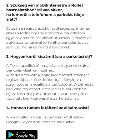
​2. Szükség van mobilinternetre a Rollet
használatához? Mi van akkor,
ha lemerül a telefonom a parkolás ideje
alatt?
Csupán a regisztrációkor szükséges az internet
elérés a Rollet használatához! A parkoláshoz
egyáltalán nem kell elővenni a mobilt, hiszen az
autó azonosításával történik a parkolás, így az
sem baj, ha nincs nálad a telefonod.
3. Hogyan kerül kiszámításra a parkolási díj?
A Rollet applikáció használata ingyenes, csak a
parkolási díjat kell fizetned.
A parkolóból való kihajtáskor a Rollet rendszer
regisztrálja a kilépés időpontját, felnyitja a
sorompót és megállítja a parkolóórát. A behajtás
és a kihajtás között eltelt idő és a parkolóház
díjszabása alapján automatikusan levonjuk a
rögzített bankkártyáról a parkolási díjat.
4. Honnan tudom letölteni az alkalmazást?
A Rollet alkalmazás ingyenesen letölthető a
Google Play és App Store áruházakból.