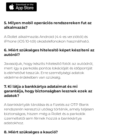
​5
. Milyen mobil operációs rendszereken fut az
alkalmazás?
A Rollet alkalmazás Android (4.4-es verziótól) és
iPhone (iOS 10-től) okostelefonokon használható.
6. Miért szükséges hitelesítő képet készíteni az
autóról?
Javasoljuk, hogy készíts hitelesítő fotót az autódról,
mert így a parkolás pontos lokációját és időpontját
is elérhetővé tesszük. Erre személyiségi adatok
védelme érdekében van szükség.
7. Ki látja a bankkártya adataimat és mi
garantálja, hogy biztonságban lesznek ezek az
adatok?
A bankkártyák tárolása és a fizetés az OTP Bank
rendszerén keresztül utólag történik, amely teljesen
biztonságos, hiszen még a Rollet és a parkolók
üzemeltetői sem férnek hozzá a bankkártya
adatokhoz.
8. Miért szükséges a kaució?